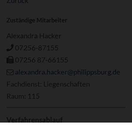
Zurück
Zuständige Mitarbeiter
Alexandra Hacker
07256-87155
07256 87-66155
alexandra.hacker@philippsburg.de
Fachdienst: Liegenschaften
Raum: 115
Verfahrensablauf