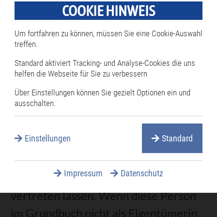
Sie müssen eine Grundbuchabschrift
COOKIE HINWEIS
oder einen Grundbuchausdruck
Um fortfahren zu können, müssen Sie eine Cookie-Auswahl
beantragen. Dies können Sie
treffen.
persönlich oder schriftlich tun. Die
Standard aktiviert Tracking- und Analyse-Cookies die uns
helfen die Webseite für Sie zu verbessern
grundbuchführenden Amtsgerichte
Über Einstellungen können Sie gezielt Optionen ein und
stellen dafür in ihrem jeweiligen
ausschalten.
Internetauftritt auch ein Online-
Formular zur Verfügung.
Einstellungen
Standard
Sie können sich bei der Antragstellung
Impressum
Datenschutz
auch durch eine andere Person
vertreten lassen. Wenn diese Person
im Grundbuch nicht als Eigentümerin