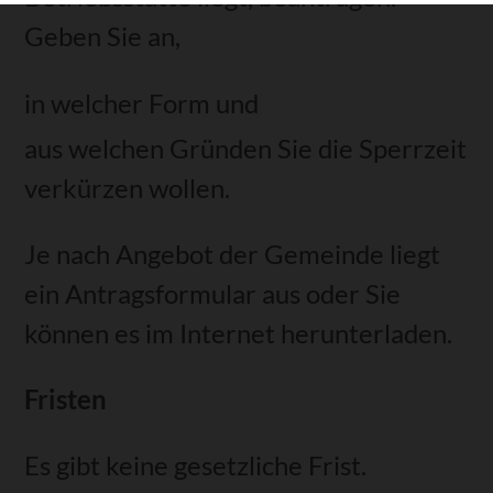
Geben Sie an,
in welcher Form und
aus welchen Gründen Sie die Sperrzeit
verkürzen wollen.
Je nach Angebot der Gemeinde liegt
ein Antragsformular aus oder Sie
können es im Internet herunterladen.
Fristen
Es gibt keine gesetzliche Frist.