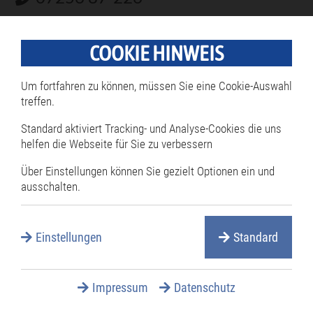
07256 8766-226
COOKIE HINWEIS
isra.kutun@philippsburg.de
Fachdienst: Wahlen, Ordnungs- und
Um fortfahren zu können, müssen Sie eine Cookie-Auswahl
treffen.
Verkehrswesen
Standard aktiviert Tracking- und Analyse-Cookies die uns
Raum: 008
helfen die Webseite für Sie zu verbessern
Über Einstellungen können Sie gezielt Optionen ein und
ausschalten.
Verfahrensablauf
Sie können die Sperrzeitverkürzung
Einstellungen
Standard
für Ihren Betrieb formlos bei der
Gemeinde, in deren Bezirk die
Impressum
Datenschutz
Betriebsstätte liegt, beantragen.