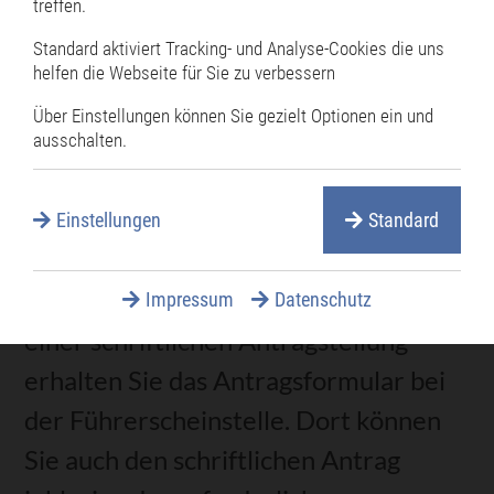
treffen.
Standard aktiviert Tracking- und Analyse-Cookies die uns
Verfahrensablauf
helfen die Webseite für Sie zu verbessern
Über Einstellungen können Sie gezielt Optionen ein und
Der Antrag muss bei der für
ausschalten.
Führerscheinstelle Ihres Wohnortes
schriftlich oder soweit dies von der
Einstellungen
Standard
zuständigen Behörde angeboten wird,
als Online-Antrag gestellt werden. Bei
Impressum
Datenschutz
einer schriftlichen Antragstellung
erhalten Sie das Antragsformular bei
der Führerscheinstelle. Dort können
Sie auch den schriftlichen Antrag