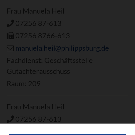
Frau Manuela Heil
07256 87-613
07256 8766-613
manuela.heil@philippsburg.de
Fachdienst: Geschäftsstelle
Gutachterausschuss
Raum: 209
Frau Manuela Heil
07256 87-613
07256 8766-613