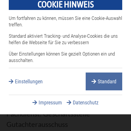
COOKIE HINWEIS
manuela.heil@philippsburg.de
Um fortfahren zu können, müssen Sie eine Cookie-Auswahl
Fachdienst: Geschäftsstelle
treffen.
Gutachterausschuss
Standard aktiviert Tracking- und Analyse-Cookies die uns
Raum: 209
helfen die Webseite für Sie zu verbessern
Über Einstellungen können Sie gezielt Optionen ein und
ausschalten.
Herr Achim Kraft
07256 87-150
Einstellungen
Standard
07256 8766-150
achim.kraft@philippsburg.de
Impressum
Datenschutz
Fachdienst: Geschäftsstelle
Gutachterausschuss