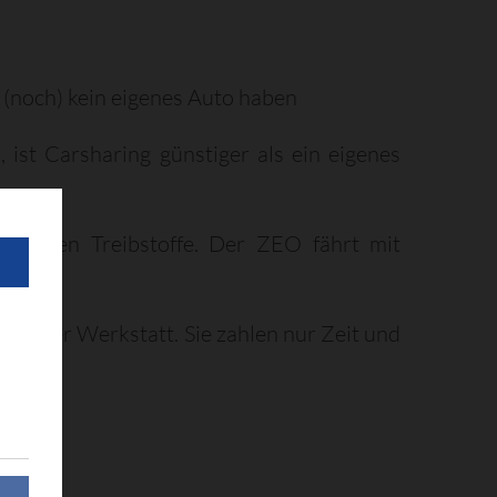
e (noch) kein eigenes Auto haben
ist Carsharing günstiger als ein eigenes
fossilen Treibstoffe. Der ZEO fährt mit
 mit der Werkstatt. Sie zahlen nur Zeit und