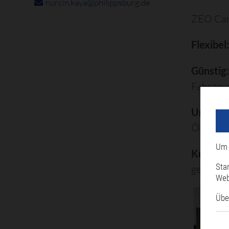
nurcin.kaya@philippsburg.de
ZEO Cars
Flexibel
Günstig:
Fahrzeu
Umweltf
Ökostro
Um 
Kundenf
Sta
gefahren
Web
Übe