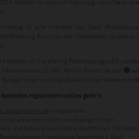
024. Buchen Sie dann ein Fahrzeug, wenn Sie es br
m.
sharing ist eine Initiative der Stadt Philippsbu
aftsförderung Bruchsal, den Stadtwerken Bruchsal 
e.
´s können als Carsharing Fahrzeuge genutzt werden
 Informationen zu den Tarifen finden Sie auf
ww
für Bürger*innen von Waghäusel und den teilnehmen
 kostenlos registrieren und los geht´s:
.zeo-carsharing.de
>>registrieren
 E-Mail anmelden und den Anweisungen folgen
weis- und Führerscheinprüfung durchführen, Zahlungsm
 Bestätigung der Freischaltung kommt per E-Mail