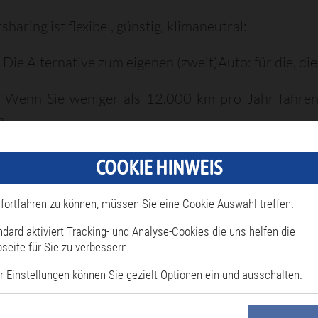
haring ist flexibel, günstig, klimaneutral:
:
Die Alternative zum eigenen (zweit)Auto: für die, di
Wenn Sie weniger als 12.000 km pro Jahr fahren, 
g.
reundlich:
Keine klimaschädlichen Abgase. Keine 
COOKIE HINWEIS
m.
fortfahren zu können, müssen Sie eine Cookie-Auswahl treffen.
reundlich:
Keine Service- oder Fixkosten. Kein Ärger
ndard aktiviert Tracking- und Analyse-Cookies die uns helfen die
e Strecke.
seite für Sie zu verbessern
r Einstellungen können Sie gezielt Optionen ein und ausschalten.