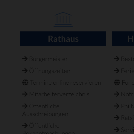
Rathaus
H
Navigation
überspringen
Bürgermeister
Best
Öffnungszeiten
Feri
Termine online reservieren
Fun
Mitarbeiterverzeichnis
Not
Öffentliche
Phil
Ausschreibungen
Rats
Öffentliche
Serv
Bekanntmachungen