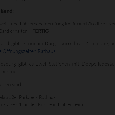
eßend:
weis- und Führerscheinprüfung im Bürgerbüro ihrer 
Card erhalten –
FERTIG
Card gibt es nur im Bürgerbüro ihrer Kommune, auc
Öffnungszeiten Rathaus
ippsburg gibt es zwei Stationen mit Doppelladesäu
ahrzeug.
ionen sind:
elstraße, Parkdeck Rathaus
instaße 41, an der Kirche in Huttenheim