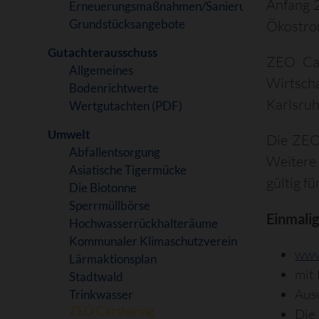
Anfang 2
Erneuerungsmaßnahmen/Sanierung
Grundstücksangebote
Ökostro
Gutachterausschuss
ZEO Car
Allgemeines
Wirtsch
Bodenrichtwerte
Karlsruh
Wertgutachten (PDF)
Umwelt
Die ZEO
Abfallentsorgung
Weitere
Asiatische Tigermücke
gültig 
Die Biotonne
Sperrmüllbörse
Einmalig
Hochwasserrückhalteräume
Kommunaler Klimaschutzverein
www
Lärmaktionsplan
mit
Stadtwald
Aus
Trinkwasser
ZEO Carsharing
Die