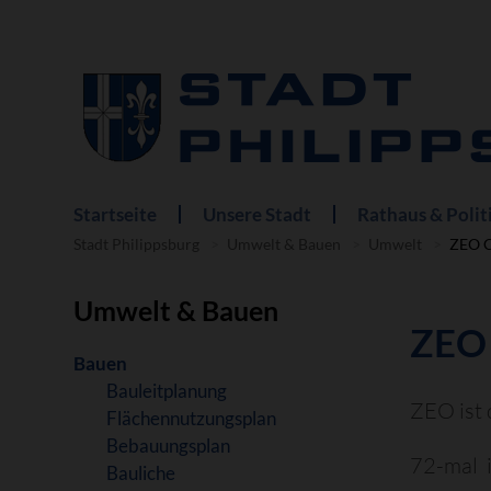
Startseite
Unsere Stadt
Rathaus & Polit
Navigation
überspringen
Stadt Philippsburg
Umwelt & Bauen
Umwelt
ZEO C
Umwelt & Bauen
ZEO 
Navigation
Bauen
überspringen
Bauleitplanung
ZEO ist 
Flächennutzungsplan
Bebauungsplan
72-mal i
Bauliche